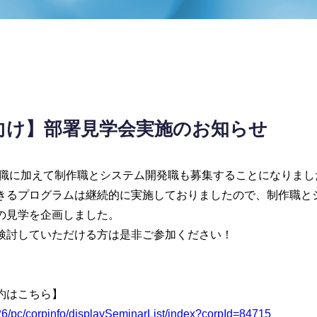
卒向け】部署見学会実施のお知らせ
営業職に加えて制作職とシステム開発職も募集することになりまし
きるプログラムは継続的に実施しておりましたので、制作職と
の見学を企画しました。
検討していただける方は是非ご参加ください！
約はこちら】
p/26/pc/corpinfo/displaySeminarList/index?corpId=84715